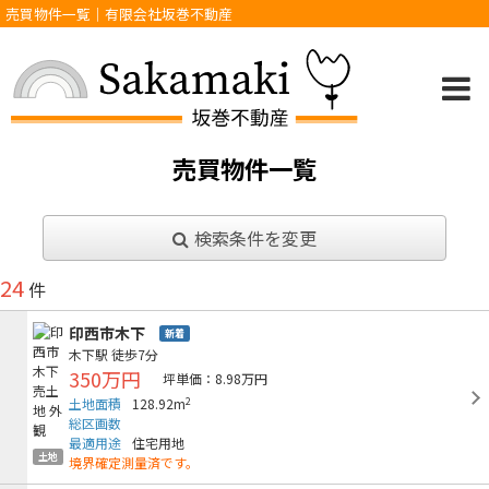
売買物件一覧｜有限会社坂巻不動産
売買物件一覧
検索条件を変更
24
件
印西市木下
新着
木下駅
徒歩7分
350万円
坪単価：8.98万円
2
土地面積
128.92m
総区画数
最適用途
住宅用地
土地
境界確定測量済です。