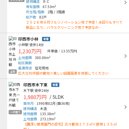
建物構造
ＲＣ
2
専有面積
67.53m
所在階/階数
2階
/
3階建
総戸数
82戸
２０２６年８月フルリノベーション完了予定！水回りもすべて
新品になり、ハウスクリーニング完了予定なの…
印西市小林
新着
小林駅
徒歩14分
1,230万円
坪単価：13.55万円
2
土地面積
300.00m
総区画数
最適用途
住宅用地
土地
広大な90坪超の敷地×美しい田園風景を体感してください
印西市木下東
新着
木下駅
徒歩24分
1,980万円
/ 5LDK
築年月
1990年02月
(築36年)
建物構造
木造
一戸建て
2
建物面積
135.38m
2
土地面積
273.19m
【趣深い数寄屋門の邸宅】広々敷地２７３㎡×建物１３５㎡