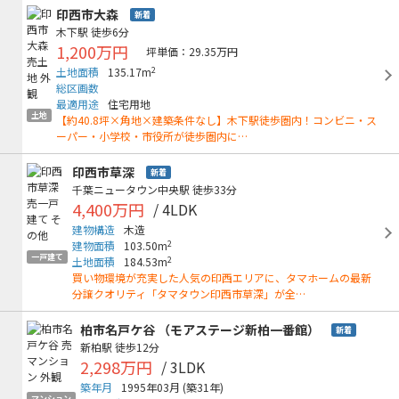
印西市大森
新着
木下駅
徒歩6分
1,200万円
坪単価：29.35万円
2
土地面積
135.17m
総区画数
最適用途
住宅用地
土地
【約40.8坪×角地×建築条件なし】木下駅徒歩圏内！コンビニ・ス
ーパー・小学校・市役所が徒歩圏内に…
印西市草深
新着
千葉ニュータウン中央駅
徒歩33分
4,400万円
/ 4LDK
建物構造
木造
2
建物面積
103.50m
一戸建て
2
土地面積
184.53m
買い物環境が充実した人気の印西エリアに、タマホームの最新
分譲クオリティ「タマタウン印西市草深」が全…
柏市名戸ケ谷 （モアステージ新柏一番館）
新着
新柏駅
徒歩12分
2,298万円
/ 3LDK
築年月
1995年03月
(築31年)
マンション