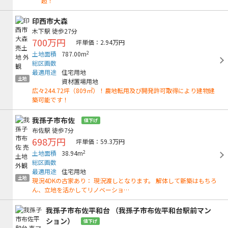
超！
印西市大森
木下駅
徒歩27分
700万円
坪単価：2.94万円
2
土地面積
787.00m
総区画数
最適用途
住宅用地
土地
資材置場用地
広々244.72坪（809㎡）！農地転用及び開発許可取得により建物建
築可能です！
我孫子市布佐
値下げ
布佐駅
徒歩7分
698万円
坪単価：59.3万円
2
土地面積
38.94m
総区画数
最適用途
住宅用地
土地
現況4DKの古家あり： 現況渡しとなります。 解体して新築はもちろ
ん、立地を活かしてリノベーショ…
我孫子市布佐平和台 （我孫子市布佐平和台駅前マン
ション）
値下げ