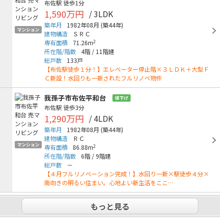
布佐駅
徒歩1分
1,590万円
/ 3LDK
築年月
1982年08月
(築44年)
マンション
建物構造
ＳＲＣ
2
専有面積
71.26m
所在階/階数
4階
/
11階建
総戸数
133戸
【布佐駅徒歩１分！】エレベーター停止階×３ＬＤＫ＋大型Ｆ
Ｃ新設！水回りも一新されたフルリノベ物件
我孫子市布佐平和台
値下げ
布佐駅
徒歩3分
1,290万円
/ 4LDK
築年月
1982年08月
(築44年)
建物構造
ＲＣ
マンション
2
専有面積
86.88m
所在階/階数
6階
/
9階建
総戸数
－
【４月フルリノベーション完成！】水回り一新×駅徒歩４分×
南向きの明るい住まい。心地よい新生活をここ…
もっと見る