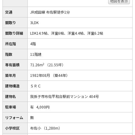
地図を表示
交通
JR成田線 布佐駅徒歩1分
間取り
3LDK
間取り詳細
LDK14.9帖、洋室6帖、洋室4.4帖、洋室6.2帖
所在階
4階
階数
11階建
2
専有面積
71.26m
（21.55坪）
築年月
1982年08月
（築44年）
建物構造
ＳＲＣ
建物名
我孫子市布佐平和台駅前マンション 404号
駐車場
有
4,000円
リフォーム
無
小学校区
布佐小
（1,280m）