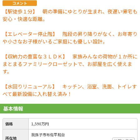
コメント
【駅徒歩１分】 朝の準備にゆとりが生まれ、夜遅い帰宅も
安心・快適な距離。
【エレベーター停止階】 階段の昇り降りがなく、お年寄り
や小さなお子様がいるご家庭にも優しい設計。
【収納力の豊富な３ＬＤＫ】 家族みんなの荷物が１か所に
まとまるファミリークローゼットで、お部屋を広く使えま
す。
【水回りリニューアル】 キッチン、浴室、洗面、トイレす
べて最新設備に入れ替え済み！
基本情報
価格
1,590万円
我孫子市布佐平和台
所在地