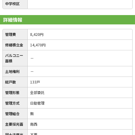
中学校区
詳細情報
管理費
8,420円
修繕積立金
14,470円
バルコニー
－
面積
土地権利
－
総戸数
133戸
管理形態
全部委託
管理方式
日勤管理
管理組合
無
主要採光面
南西
国土法届出
不要