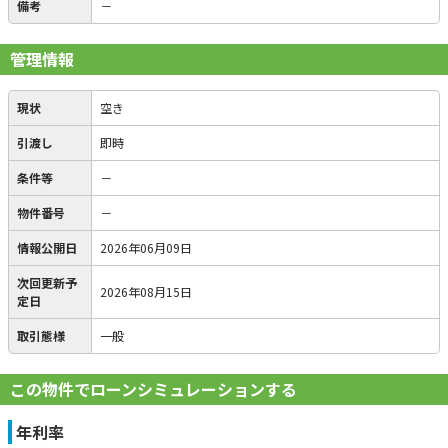
備考
－
管理情報
現状
空き
引渡し
即時
条件等
－
物件番号
－
情報公開日
2026年06月09日
次回更新予
2026年08月15日
定日
取引態様
一般
この物件でローンシミュレーションする
年利率