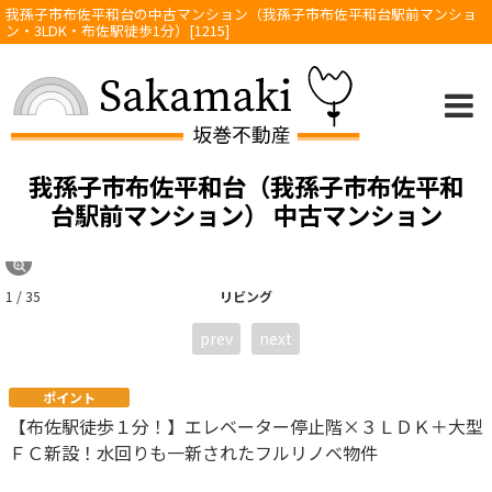
我孫子市布佐平和台の中古マンション（我孫子市布佐平和台駅前マンショ
ン・3LDK・布佐駅徒歩1分）[1215]
我孫子市布佐平和台（我孫子市布佐平和
台駅前マンション） 中古マンション
1 / 35
リビング
prev
next
ポイント
【布佐駅徒歩１分！】エレベーター停止階×３ＬＤＫ＋大型
ＦＣ新設！水回りも一新されたフルリノベ物件