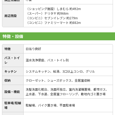
（ショッピング施設）しまむら 約492m
（スーパー）ナリタヤ 約966m
周辺施設
（コンビニ）セブンイレブン 約279m
（コンビニ）ファミリーマート 約882m
特徴・設備
特徴
日当り良好
バス・トイ
温水洗浄便座、バス・トイレ別
レ
キッチン
システムキッチン、給湯、3口以上コンロ、グリル
収納
クローゼット、シューズボックス、全居室収納
洗髪洗面化粧台、洗面所独立、室内洗濯機置場、都市ガス、
設備・機能
上水道、下水道、全居室フローリング、敷地内ゴミ置き場
駐車場/駐輪
駐輪場、バイク置き場、平面駐車場
場