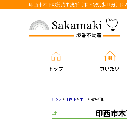
印西市木下の賃貸事務所（木下駅徒歩11分）[221
トップ
買いたい
トップ
>
印西市
>
木下
>
物件詳細
印西市木