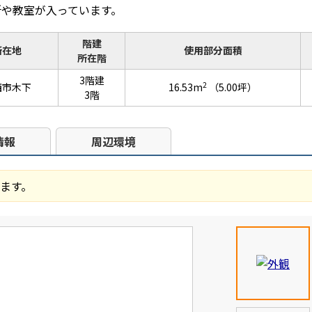
所や教室が入っています。
階建
所在地
使用部分面積
所在階
3階建
2
西市木下
16.53m
（5.00坪）
3階
情報
周辺環境
ます。