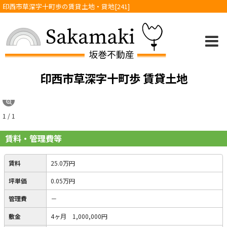
印西市草深字十町歩の賃貸土地・貸地[241]
印西市草深字十町歩 賃貸土地
1 / 1
賃料・管理費等
賃料
25.0万円
坪単価
0.05万円
管理費
－
敷金
4ヶ月 1,000,000円