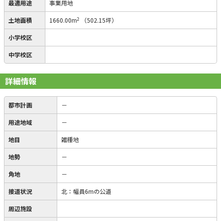
最適用途
事業用地
2
土地面積
1660.00m
（502.15坪）
小学校区
中学校区
詳細情報
都市計画
－
用途地域
－
地目
雑種地
地勢
－
角地
－
接道状況
北：幅員6mの公道
周辺施設