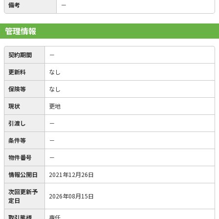
備考
－
管理情報
契約期間
－
更新料
なし
保険等
なし
現状
更地
引渡し
－
条件等
－
物件番号
－
情報公開日
2021年12月26日
次回更新予
2026年08月15日
定日
取引態様
専任