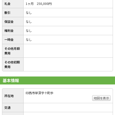
礼金
1ヶ月 250,000円
敷引
なし
保証金
なし
権利金
なし
一時金
なし
その他月額
費用
その他初期
費用
基本情報
印西市草深字十町歩
所在地
地図を表示
交通