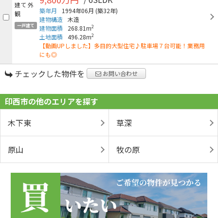
築年月
1994年06月
(築32年)
建物構造
木造
一戸建て
2
建物面積
268.81m
2
土地面積
496.28m
【動画UPしました】多目的大型住宅♪駐車場７台可能！業務用
にも◎
チェックした物件を
お問い合わせ
印西市の他のエリアを探す
木下東
草深
原山
牧の原