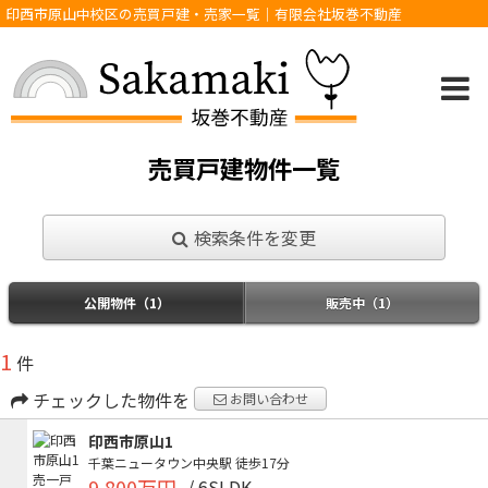
印西市原山中校区の売買戸建・売家一覧｜有限会社坂巻不動産
売買戸建物件一覧
検索条件を変更
公開物件（1）
販売中（1）
1
件
チェックした物件を
お問い合わせ
印西市原山1
千葉ニュータウン中央駅
徒歩17分
9,800万円
/ 6SLDK