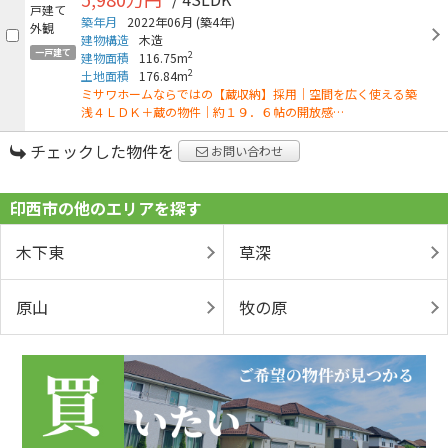
築年月
2022年06月
(築4年)
建物構造
木造
一戸建て
2
建物面積
116.75m
2
土地面積
176.84m
ミサワホームならではの【蔵収納】採用｜空間を広く使える築
浅４ＬＤＫ＋蔵の物件｜約１９．６帖の開放感…
チェックした物件を
お問い合わせ
印西市の他のエリアを探す
木下東
草深
原山
牧の原