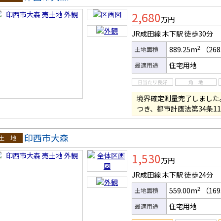
土地
2,680
万円
JR成田線 木下駅
徒歩30分
2
889.25m
（268
土地面積
住宅用地
最適用途
境界確定測量完了しました
つき、都市計画法第34条1
印西市大森
土地
1,530
万円
JR成田線 木下駅
徒歩24分
2
559.00m
（169
土地面積
住宅用地
最適用途