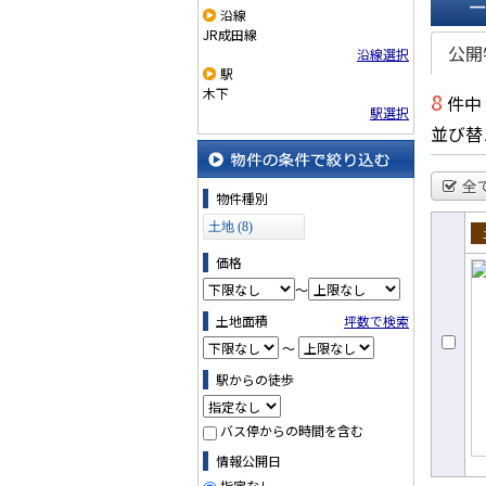
沿線・駅から探す
沿線
一覧で
JR成田線
公開
沿線選択
駅
木下
8
件中
駅選択
並び替
全
物件の条件で絞り込む
物件種別
土地 (8)
売
価格
～
土地面積
坪数で検索
～
駅からの徒歩
バス停からの時間を含む
情報公開日
指定なし