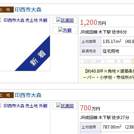
印西市大森
土地
1,200
万円
JR成田線 木下駅
徒歩6分
2
135.17m
（40.
土地面積
住宅用地
最適用途
【約40.8坪×角地×建築
ーパー・小学校・市役所が
印西市大森
土地
700
万円
JR成田線 木下駅
徒歩27分
2
787.00m
（238
土地面積