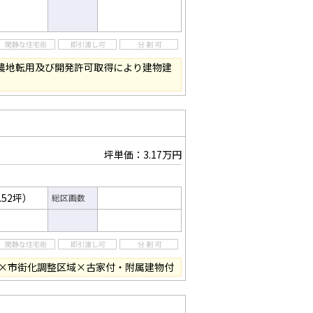
㎡）！農地転用及び開発許可取得により建物建
坪単価：3.17万円
.52坪）
総区画数
×市街化調整区域×古家付・附属建物付