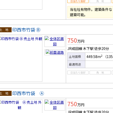
当社社有物件。建築条件な
建築可能。
印西市竹袋 Ⓑ
土地
750
万円
JR成田線 木下駅
徒歩20分
2
449.58m
（135
土地面積
最適用途
印西市竹袋 Ⓐ
土地
750
万円
JR成田線 木下駅
徒歩20分