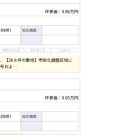
坪単価：9.96万円
.99坪）
総区画数
。 【26８坪の敷地】市街化調整区域に
1号およ…
坪単価：9.05万円
.09坪）
総区画数