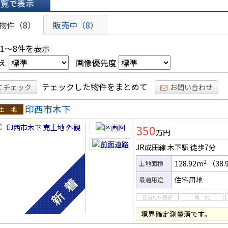
表示
物件（8）
販売中（8）
 1～8件を表示
え
画像優先度
チェックした物件をまとめて
てチェック
お問い合わせ
印西市木下
土地
350
万円
JR成田線 木下駅
徒歩7分
2
128.92m
（38.
土地面積
住宅用地
最適用途
境界確定測量済です。