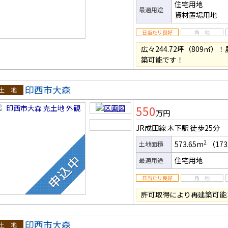
住宅用地
最適用途
資材置場用地
広々244.72坪（809
築可能です！
印西市大森
土地
550
万円
JR成田線 木下駅
徒歩25分
2
573.65m
（173
土地面積
住宅用地
最適用途
許可取得により再建築可能
印西市大森