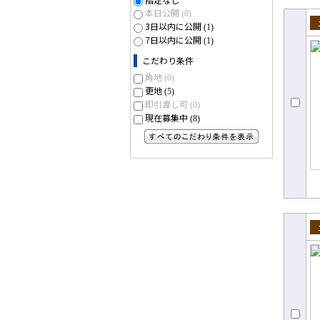
本日公開
(0)
3日以内に公開
(1)
売
7日以内に公開
(1)
こだわり条件
角地
(0)
更地
(5)
即引渡し可
(0)
現在募集中
(8)
すべてのこだわり条件を見る
売