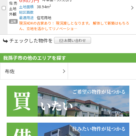
2
土地面積
38.94m
総区画数
最適用途
住宅用地
土地
現況4DKの古家あり： 現況渡しとなります。 解体して新築はもちろ
ん、立地を活かしてリノベーショ…
チェックした物件を
お問い合わせ
我孫子市の他のエリアを探す
布佐