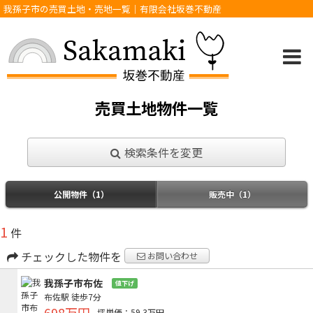
我孫子市の売買土地・売地一覧｜有限会社坂巻不動産
売買土地物件一覧
検索条件を変更
公開物件（1）
販売中（1）
1
件
チェックした物件を
お問い合わせ
我孫子市布佐
値下げ
布佐駅
徒歩7分
698万円
坪単価：59.3万円