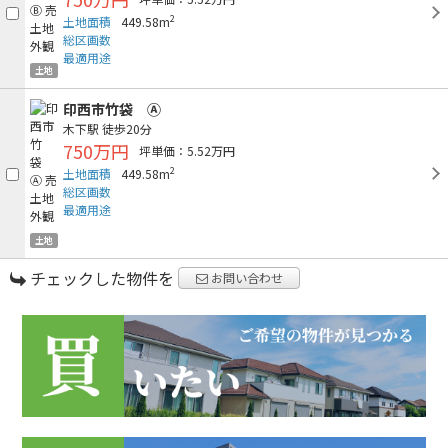
2
土地面積
449.58m
総区画数
最適用途
土地
印西市竹袋 Ⓐ
木下駅
徒歩20分
750万円
坪単価：5.52万円
2
土地面積
449.58m
総区画数
最適用途
土地
チェックした物件を
お問い合わせ