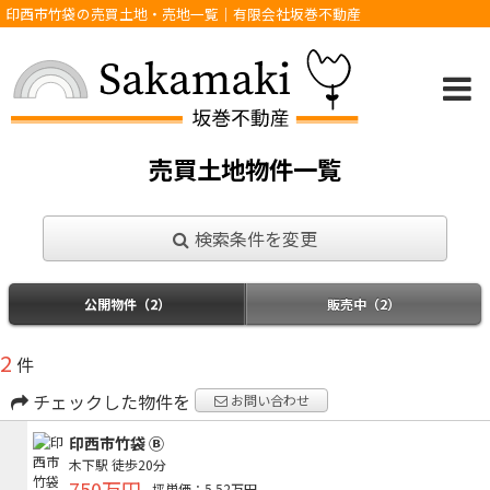
印西市竹袋の売買土地・売地一覧｜有限会社坂巻不動産
売買土地物件一覧
検索条件を変更
公開物件（2）
販売中（2）
2
件
チェックした物件を
お問い合わせ
印西市竹袋 Ⓑ
木下駅
徒歩20分
750万円
坪単価：5.52万円