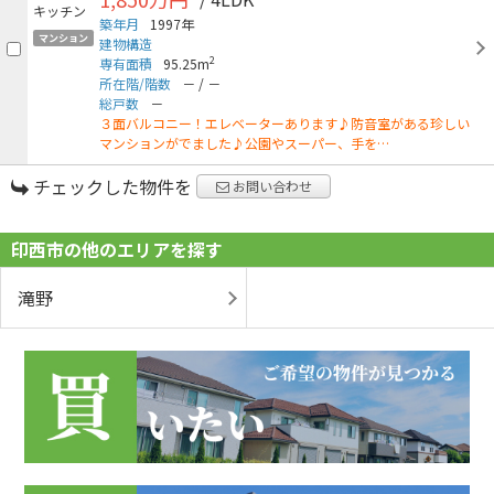
築年月
1997年
マンション
建物構造
2
専有面積
95.25m
所在階/階数
－
/
－
総戸数
－
３面バルコニー！エレベーターあります♪防音室がある珍しい
マンションがでました♪公園やスーパー、手を…
チェックした物件を
お問い合わせ
印西市の他のエリアを探す
滝野