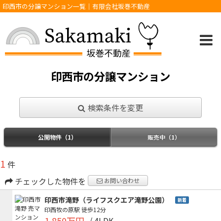
印西市の分譲マンション一覧｜有限会社坂巻不動産
印西市の分譲マンション
検索条件を変更
公開物件（1）
販売中（1）
1
件
チェックした物件を
お問い合わせ
印西市滝野（ライフスクエア滝野公園）
新着
印西牧の原駅
徒歩12分
1,850万円
/ 4LDK