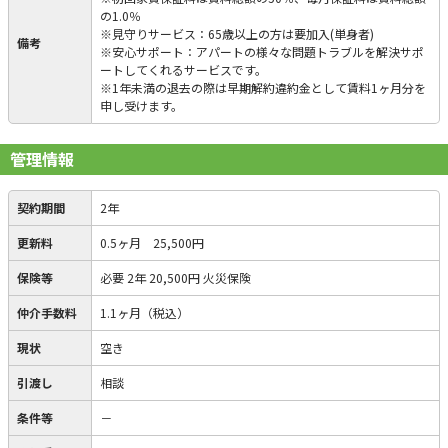
の1.0％
※見守りサービス：65歳以上の方は要加入(単身者)
備考
※安心サポート：アパートの様々な問題トラブルを解決サポ
ートしてくれるサービスです。
※1年未満の退去の際は早期解約違約金として賃料1ヶ月分を
申し受けます。
管理情報
契約期間
2年
更新料
0.5ヶ月 25,500円
保険等
必要
2年 20,500円 火災保険
仲介手数料
1.1ヶ月（税込）
現状
空き
引渡し
相談
条件等
－