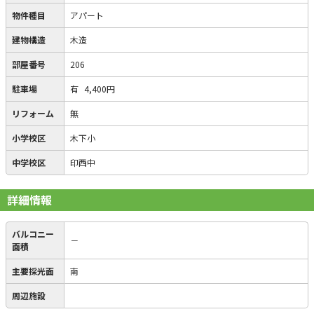
物件種目
アパート
建物構造
木造
部屋番号
206
駐車場
有
4,400円
リフォーム
無
小学校区
木下小
中学校区
印西中
詳細情報
バルコニー
－
面積
主要採光面
南
周辺施設