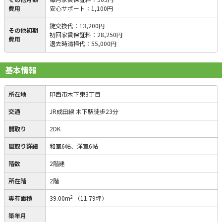
費用
安心サポート
：
1,100円
鍵交換代
：
13,200円
その他初期
初回家賃保証料
：
28,250円
費用
退去時清掃代
：
55,000円
基本情報
所在地
印西市木下東3丁目
交通
JR成田線 木下駅徒歩23分
間取り
2DK
間取り詳細
和室6帖、洋室6帖
階数
2階建
所在階
2階
2
専有面積
39.00m
（11.79坪）
築年月