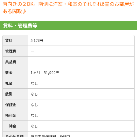
南向きの２DK。南側に洋室・和室のそれぞれ6畳のお部屋が
ある間取♪
賃料・管理費等
賃料
5.1万円
管理費
－
共益費
－
敷金
1ヶ月 51,000円
礼金
なし
敷引
なし
保証金
なし
権利金
なし
一時金
なし
その他月額
毎月家賃保証料
：
565円