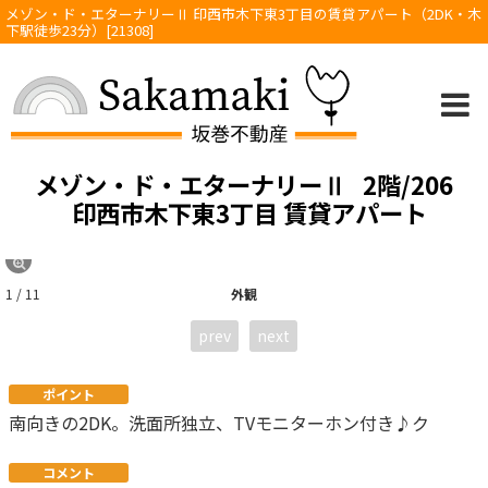
メゾン・ド・エターナリーⅡ 印西市木下東3丁目の賃貸アパート（2DK・木
下駅徒歩23分）[21308]
メゾン・ド・エターナリーⅡ
2階/206
印西市木下東3丁目 賃貸アパート
1 / 11
外観
prev
next
ポイント
南向きの2DK。洗面所独立、TVモニターホン付き♪ク
コメント