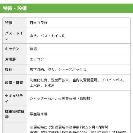
特徴・設備
特徴
日当り良好
バス・トイ
水洗、バス・トイレ別
レ
キッチン
給湯
冷暖房
エアコン
収納
床下収納、押入、シューズボックス
洗面化粧台、洗面所独立、室内洗濯機置場、プロパンガス、
設備・機能
上水道、下水道
セキュリテ
シャッター雨戸、火災警報器（報知機）
ィ
駐車場/駐輪
平面駐車場
場
※更新時には別途更新事務手数料0.5ヶ月+消費税
※初回家賃保証料は賃料総額の50％、毎月保証料は賃料総額