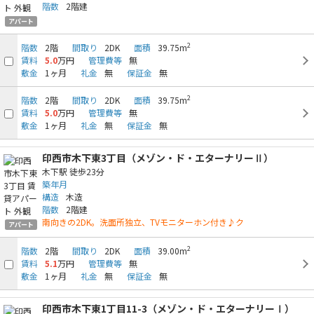
階数
2階建
アパート
2
階数
2階
間取り
2DK
面積
39.75m
賃料
5.0
万円
管理費等
無
敷金
1ヶ月
礼金
無
保証金
無
2
階数
2階
間取り
2DK
面積
39.75m
賃料
5.0
万円
管理費等
無
敷金
1ヶ月
礼金
無
保証金
無
印西市木下東3丁目（メゾン・ド・エターナリーⅡ）
木下駅
徒歩23分
築年月
構造
木造
階数
2階建
南向きの2DK。洗面所独立、TVモニターホン付き♪ク
アパート
2
階数
2階
間取り
2DK
面積
39.00m
賃料
5.1
万円
管理費等
無
敷金
1ヶ月
礼金
無
保証金
無
印西市木下東1丁目11-3（メゾン・ド・エターナリーⅠ）