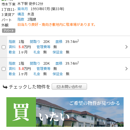
木下駅
徒歩12分
築年月
1993年07月
(築33年)
構造
木造
階数
2階建
日当たり良好・南向き敷地内に駐車場があります。
アパート
2
階数
1階
間取り
2DK
面積
39.74m
賃料
5.0
万円
管理費等
無
敷金
1ヶ月
礼金
無
保証金
無
2
階数
1階
間取り
2DK
面積
39.74m
賃料
5.0
万円
管理費等
無
敷金
1ヶ月
礼金
無
保証金
無
チェックした物件を
お問い合わせ